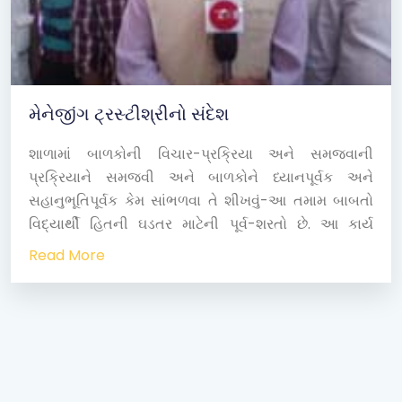
મેનેજીંગ ટ્રસ્ટીશ્રીનો સંદેશ
શાળામાં બાળકોની વિચાર-પ્રક્રિયા અને સમજવાની
પ્રક્રિયાને સમજવી અને બાળકોને ધ્યાનપૂર્વક અને
સહાનુભૂતિપૂર્વક કેમ સાંભળવા તે શીખવું-આ તમામ બાબતો
વિદ્યાર્થી હિતની ઘડતર માટેની પૂર્વ-શરતો છે. આ કાર્ય
શિક્ષકને એ સમજવામાં મદદરૂપ થાય છે કે અભ્યાસ એ
Read More
રેખીય પ્રક્રિયા નથી પરંતુ તેમાં અનેક ફાંટાઓ હોય છે અને
તે સ્વભાવે સપાંકાર ચાલતી પ્રક્રિયા છે. અને અનેકવિધ
સંજોગો(રોજબરોજની ઘટનાઓ સહિત)માં શકય બને છે.
અભ્યાસને લગતા વ્યાપક સિદ્ધાંતોના માત્ર અભ્યાસથી આ
સમજ અને દ્રષ્ટિકોણ કેળવી શકાતો નથી.