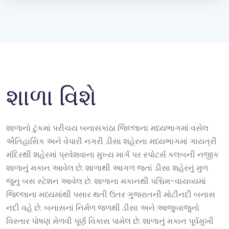
શાળા વિશે
શાળાનો ટુંકમાં પરીચય બનાસકાંઠા જિલ્લાના મધ્યભાગમાં વસેલ
ઐતિહાસિક અને વેપારી નગરી ડીસા શહેરના મધ્યભાગમાં ગાયત્રી
મંદિરથી શહેરમાં પ્રવેશવાના મુખ્ય માર્ગ પર સ્પોટર્સ કલબની નજીક
શાળાનું મકાન આવેલ છે. શાળાથી આગળ જતાં ડીસા શહેરનું મુળ
જુનુ બસ સ્ટેશન આવેલ છે. શાળાના મકાનથી પશ્ચિમ-વાયવ્યમાં
જિલ્લાના મધ્યમાંથી પસાર થતી ઉતર ગુજરાતની મોટીનદી બનાસ
નદી વહે છે. બનાસનાં નિર્મળ જળથી ડીસા અને આજુબાજુનો
વિસ્તાર પોષણ મેળવી પૂર્ણ વિકાસ પામેલ છે. શાળાનું મકાન પૂર્વમુખી