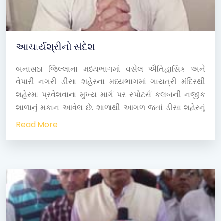
આચાર્યશ્રીનો સંદેશ
બનાસઠા જિલ્લાના મધ્યભાગમાં વસેલ ઐતિહાસિક અને
વેપારી નગરી ડીસા શહેરના મધ્યભાગમાં ગાયત્રી મંદિરથી
શહેરમાં પ્રવેશવાના મુખ્ય માર્ગ પર સ્પોટર્સ કલબની નજીક
શાળાનું મકાન આવેલ છે. શાળાથી આગળ જતાં ડીસા શહેરનું
મુળ જુનુ બસ સ્ટેશન આવેલ છે. શાળાના મકાનથી પશ્ચિમ-
Read More
વાયવ્યમાં જિલ્લાના મધ્યમાંથી પસાર થતી ઉતર ગુજરાતની
મોટીનદી બનાસ નદી વહે છે. બનાસનાં નિર્મળ જળથી ડીસા
અને આજુબાજુનો વિસ્તાર પોષણ મેળવી પૂર્ણ વિકાસ પામેલ છે.
શાળાનું મકાન પૂર્વમુખી છે.