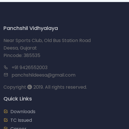
Panchshil Vidhyalaya
Near Sports Club, Old Bus Station Road
Deesa, Gujarat
Pincode: 385535
+91 9426552003
panchshildeesa@gmail.com
Copyright
2019. All rights reserved.
Quick Links
Downloads
TC Issued
Career