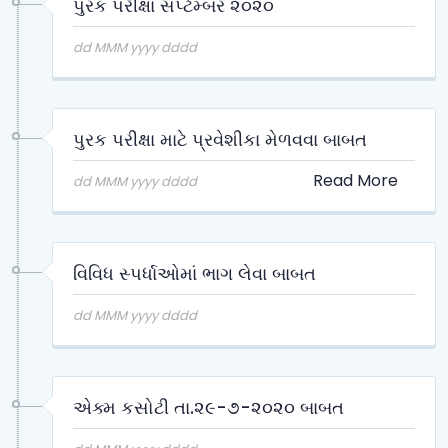
પુરક પરીક્ષા સપ્ટેમ્બર ૨૦૨૦
dd MMM yyyy dddd
પુરક પરીક્ષા માટે પ્રવેશીકા મેળવવા બાબત
Read More
dd MMM yyyy dddd
વિવિધ સ્પર્ધાઓમાં ભાગ લેવા બાબત
dd MMM yyyy dddd
એક્મ કસોટી તા.૨૯-૭-૨૦૨૦ બાબત