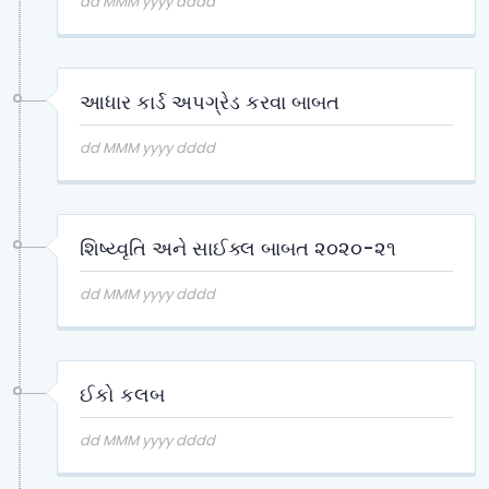
dd MMM yyyy dddd
આધાર કાર્ડ અપગ્રેડ કરવા બાબત
dd MMM yyyy dddd
શિષ્ય્વૃતિ અને સાઈક્લ બાબત ૨૦૨૦-૨૧
dd MMM yyyy dddd
ઈકો કલબ
dd MMM yyyy dddd