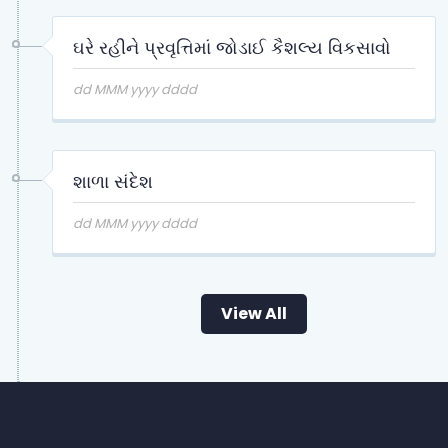
ઘરે રહીને પ્રવૃત્તિમાં જોડાઈ કૈશલ્ય વિકસાવો
dd MMM yyyy dddd
શાળા સંદેશ
dd MMM yyyy dddd
View All