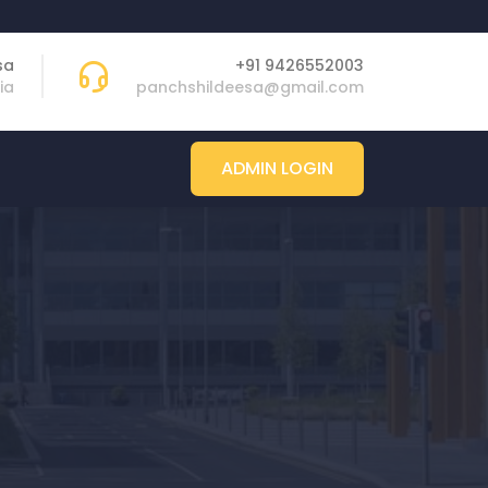
sa
+91 9426552003
ia
panchshildeesa@gmail.com
ADMIN LOGIN