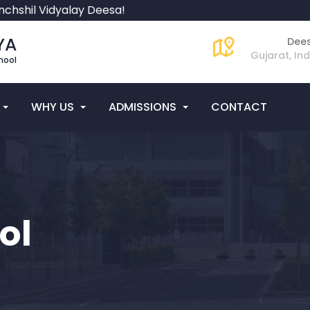
hil Vidyalay Deesa!
YA
Dee
Gujarat, Ind
hool
WHY US
ADMISSIONS
CONTACT
ol