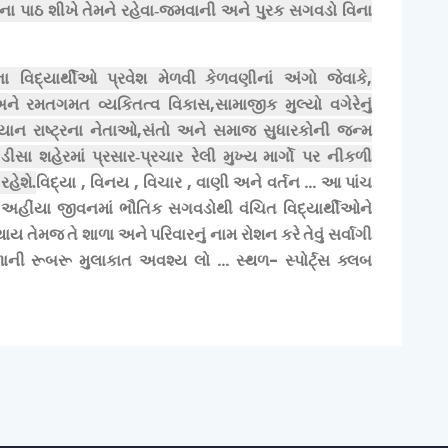
ા પાઠ શીખે તેમને રહેવા-જમવાની અને પુરક સગવડો વિના
,
 વિદ્યાર્થીઓ પ્રવેશ મેળવી
કેળવણીનાં અંગો જેવાકે
,
અને
રમતગમત વ્યકિતત્વ વિકાસ
સામાજીક મુલ્યો વગેરેનું
,
્યાન રાષ્ટ્રના નેતાઓ
સંતો અને સમાજ સુધારકોની જન્મ
ીસા શહેરમાં પ્રસાર-પ્રચાર રેલી મુખ્ય
માર્ગો પર નીકળી
વિદ્યા , વિનય , વિચાર , વાણી અને વર્તન ... આ પાંચ
હેશે.
અહીંયા જીવનમાં ભૌતિક સગવડોથી વંચિત વિદ્યાર્થીઓને
થાય તેમજ તે શાળા અને પરિવારનું નામ રોશન કરે તેવું સર્વાગી
ી રૂબરૂ મુલાકાત અવશ્ય લો ... સ્થળ- સ્પોર્ટ્સ ક્લબ