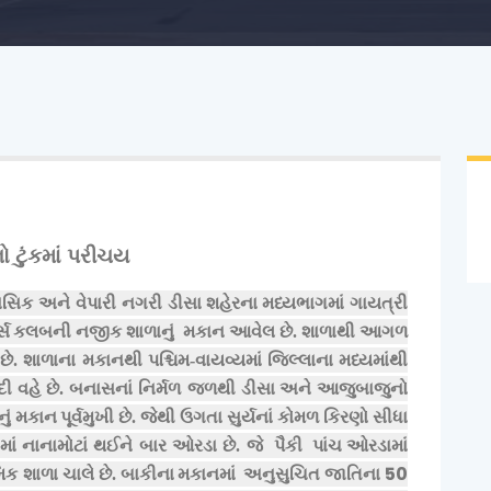
ો ટુંકમાં પરીચય
સિક અને વેપારી નગરી ડીસા શહેરના
મધ્યભાગમાં ગાયત્રી
્સ
કલબની નજીક શાળાનું મકાન આવેલ છે. શાળાથી આગળ
. શાળાના મકાનથી પશ્ચિમ-વાયવ્યમાં જિલ્લાના મધ્યમાંથી
 વહે છે. બનાસનાં નિર્મળ જળથી ડીસા
અને આજુબાજુનો
નું મકાન
પૂર્વમુખી છે. જેથી ઉગતા સુર્યનાં કોમળ કિરણો સીધા
માં નાનામોટાં થઈને બાર ઓરડા છે. જે પૈકી
પાંચ
ઓરડામાં
50
િક શાળા ચાલે છે. બાકીના
મકાનમાં
અનુસુચિત જાતિના