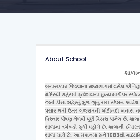
About School
શાળાન
બનાસકાંઠા જિલ્લાના મધ્યભાગમાં વસેલ ઐતિહા
મંદિરથી શહેરમાં પ્રવેશવાના મુખ્ય માર્ગ પર સ્પોટર
જતાં ડીસા શહેરનું મુળ જુનુ
બસ સ્ટેશન આવેલ છે
પસાર થતી ઉતર ગુજરાતની મોટીનદી બનાસ નદી
વિસ્તાર પોષણ મેળવી પૂર્ણ વિકાસ પામેલ
છે. શાળા
શાળાના વર્ગખંડો સુધી
પહોચે છે. શાળાની ઈમારત
1983
શાળા ચાલે છે. આ મકાનમાં સને
થી માધ્યમ