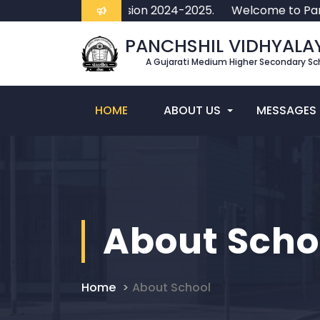
ission Open for Session 2024-2025.
Welcome to Panchs
PANCHSHIL VIDHYALA
A Gujarati Medium Higher Secondary Sc
HOME
ABOUT US
MESSAGES
About Scho
Home
About School