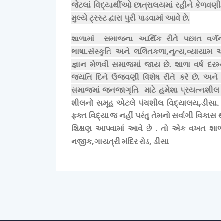
જેટલાં વિદ્યાર્થીઓ છાત્રાલયમાં રહીને
કેળવણીન
મુલ્યે ટ્રસ્ટ
દ્વારા પુરી પાડવામાં આવે છે.
શાળામાં
સમાજના આર્થિક રીતે પછાત વર્ગના
,
,
ભાષા.સંસ્કૃતિ અને લલિતકળા
નૃત્ય
વ્યાયામ 
જ્ઞાન મેળવી સમાજમાં જાય
છે. શાળા વર્ષ દરમ
જયંતિ
દિને ઉજવણી વિશેષ રીતે કરે છે. અને ડ
સમાજમાં જનજાગૃતિ માટે હમેશા પ્રયત્નશીલ ર
શીલનો સમૂહ એટલે પંચશીલ વિદ્યાલય,ડીસા. 
ફક્ત વિદ્યા જ નહીં પરંતુ તેમનો સર્વાગી વિકાસ 
શિક્ષણ આપવામાં આવે છે . તો એક વખત શાળાન
નજીક,ગાયત્રી મંદિર રોડ, ડીસા